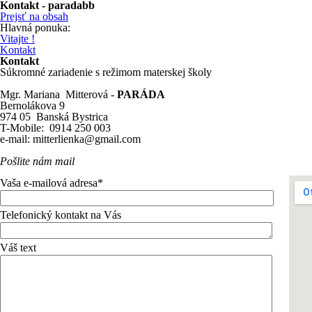
Kontakt - paradabb
Prejsť na obsah
Hlavná ponuka:
Vitajte !
Kontakt
Kontakt
Súkromné zariadenie s režimom materskej školy
Mgr. Mariana Mitterová -
P
A
R
Á
D
A
Bernolákova 9
974 05 Banská Bystrica
T-
Mobile: 0914 250 003
e-
mail: mitterlienka@gmail.com
Pošlite nám mail
Vaša e-mailová adresa*
Telefonický kontakt na Vás
Váš text